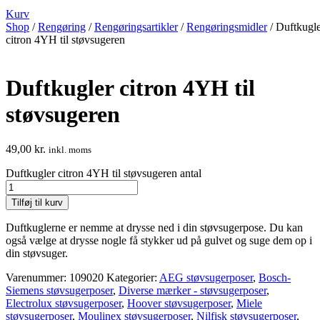
Kurv
Shop
/
Rengøring
/
Rengøringsartikler
/
Rengøringsmidler
/ Duftkugl
citron 4YH til støvsugeren
Duftkugler citron 4YH til
støvsugeren
49,00
kr.
inkl. moms
Duftkugler citron 4YH til støvsugeren antal
Tilføj til kurv
Duftkuglerne er nemme at drysse ned i din støvsugerpose. Du kan
også vælge at drysse nogle få stykker ud på gulvet og suge dem op i
din støvsuger.
Varenummer:
109020
Kategorier:
AEG støvsugerposer
,
Bosch-
Siemens støvsugerposer
,
Diverse mærker - støvsugerposer
,
Electrolux støvsugerposer
,
Hoover støvsugerposer
,
Miele
støvsugerposer
,
Moulinex støvsugerposer
,
Nilfisk støvsugerposer
,