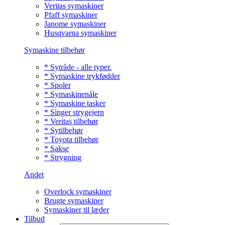
Veritas symaskiner
Pfaff symaskiner
Janome symaskiner
Husqvarna symaskiner
Symaskine tilbehør
* Sytråde - alle typer.
* Symaskine trykfødder
* Spoler
* Symaskinenåle
* Symaskine tasker
* Singer strygejern
* Veritas tilbehør
* Sytilbehør
* Toyota tilbehør
* Sakse
* Strygning
Andet
Overlock symaskiner
Brugte symaskiner
Symaskiner til læder
Tilbud