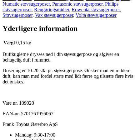
Numatic støvsugerposer
,
Panasonic støvsugerposer
,
Philips
støvsugerposer
,
Rengøringsmidler
,
Rowenta støvsugerposer
,
Støvsugerposer
,
Vax støvsugerposer
,
Volta støvsugerposer
Yderligere information
Vægt
0,15 kg
Duftkuglerne drysses ned i din støvsugerpose og afgiver en
behagelig duft i rummet.
Dosering er 10-20 stk. pr. støvsugerpose. Ønsker man en mildere
duft, kan man med fordel starte med lidt færre og tilsætte flere hvis
det ønskes.
Vare nr. 109020
EAN-nr. 5701761956067
Frank-Toyota Østerbro ApS
Mandag: 9:30-17:00